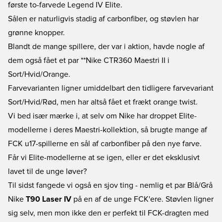
første to-farvede Legend IV Elite.
Sålen er naturligvis stadig af carbonfiber, og støvlen har
grønne knopper.
Blandt de mange spillere, der var i aktion, havde nogle af
dem også fået et par **
Nike CTR360 Maestri
II i
Sort/Hvid/Orange.
Farvevarianten ligner umiddelbart den tidligere farvevariant
Sort/Hvid/Rød, men har altså fået et frækt orange twist.
Vi bed især mærke i, at selv om Nike har droppet Elite-
modellerne i deres Maestri-kollektion, så brugte mange af
FCK u17-spillerne en sål af carbonfiber på den nye farve.
Får vi Elite-modellerne at se igen, eller er det eksklusivt
lavet til de unge løver?
Til sidst fangede vi også en sjov ting - nemlig et par Blå/Grå
Nike
T90 Laser IV
på en af de unge FCK'ere. Støvlen ligner
sig selv, men mon ikke den er perfekt til FCK-dragten med