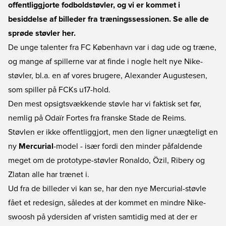
offentliggjorte fodboldstøvler, og vi er kommet i
besiddelse af billeder fra træningssessionen. Se alle de
sprøde støvler her.
De unge talenter fra FC København var i dag ude og træne,
og mange af spillerne var at finde i nogle helt nye Nike-
støvler, bl.a. en af vores brugere, Alexander Augustesen,
som spiller på FCKs u17-hold.
Den mest opsigtsvækkende støvle har vi faktisk set før,
nemlig på Odaïr Fortes fra franske Stade de Reims.
Støvlen er ikke offentliggjort, men den ligner unægteligt en
ny
Mercurial
-model - især fordi den minder påfaldende
meget om de prototype-støvler Ronaldo, Özil, Ribery og
Zlatan alle har trænet i.
Ud fra de billeder vi kan se, har den nye Mercurial-støvle
fået et redesign, således at der kommet en mindre Nike-
swoosh på ydersiden af vristen samtidig med at der er