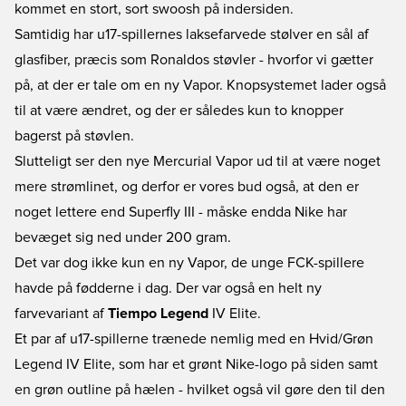
kommet en stort, sort swoosh på indersiden.
Samtidig har u17-spillernes laksefarvede stølver en sål af
glasfiber, præcis som Ronaldos støvler - hvorfor vi gætter
på, at der er tale om en ny Vapor. Knopsystemet lader også
til at være ændret, og der er således kun to knopper
bagerst på støvlen.
Slutteligt ser den nye Mercurial Vapor ud til at være noget
mere strømlinet, og derfor er vores bud også, at den er
noget lettere end Superfly III - måske endda Nike har
bevæget sig ned under 200 gram.
Det var dog ikke kun en ny Vapor, de unge FCK-spillere
havde på fødderne i dag. Der var også en helt ny
farvevariant af
Tiempo Legend
IV Elite.
Et par af u17-spillerne trænede nemlig med en Hvid/Grøn
Legend IV Elite, som har et grønt Nike-logo på siden samt
en grøn outline på hælen - hvilket også vil gøre den til den