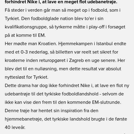
forhindret Nike i, at lave en meget flot udebanetrøje.
Få steder i verden går man så meget op i fodbold, som i
Tyrkiet. Den fodboldglade nation blev to'er i sin
kvalifikationsgruppe, så tyrkerne måtte i play-off i forsøget
på at komme til EM.
Her mødte man Kroatien. Hjemmekampen i Istanbul endte
med et 0-3 nederlag, så billetten var reelt set sikret for
kroaterne inden returopgøret i Zagreb en uge senere. Her
blev det til en nulløsning, men dette resultat var absolut
nyttesløst for Tyrkiet.
Dette drama har dog ikke forhindret Nike i, at lave en flot ny
udebantrøje til det tyrkiske fodboldlandshold - selvom de
ikke kan vise den frem til den kommende EM-slutrunde.
Denne trøje har hentet sin inspiration fra den
hjemmebanetrøje, det tyrkiske landshold brugte i de første
40 leveår.