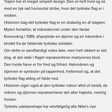
Trøjen har et meget simpelt design: Den er helt hvid og så
med en tyk rød horisontal stribe, hvor det tyrkiske flag er i
midten.
Historien bag det tyrkiske flag er en drabelig en af slagsen.
Myten fortæller, at måneskinnet under den første
Kosovokrig i 1389, afspejlede en stjerne og en halvmåne i
blodet fra de faldende tyrkiske soldater.
Om dette er sandfærdigt vides ikke, men helt sikkert er det
dog, at det røde i flaget repræsenterer martyrenes blod.
Den hvide farve er for fred og frihed. Halvmånen og
stjernen er symboler på tapperhed, heltemod og, at det
tyrkiske flag aldrig vil falde ned.
Historien siger også at den tyrkiske nation altid vil bestå, da
månen og stjernen repræsenterer det aller højeste, nemlig
himlen.
Tyrkiets udebanetrøje har selvfølgelig alle Nike's nye