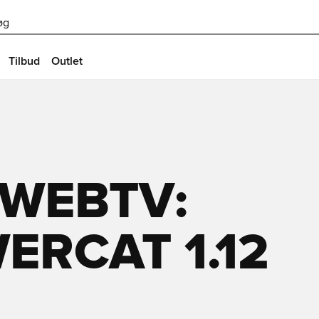
øg
Tilbud
Outlet
 WEBTV:
RCAT 1.12