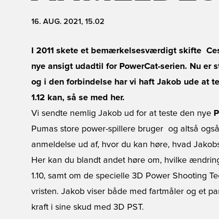
16. AUG. 2021, 15.02
I 2011 skete et bemærkelsesværdigt skifte  Ce
nye ansigt udadtil for PowerCat-serien. Nu er
og i den forbindelse har vi haft Jakob ude at t
1.12 kan, så se med her.
Vi sendte nemlig Jakob ud for at teste den nye
P
Pumas store power-spillere bruger  og altså og
anmeldelse ud af, hvor du kan høre, hvad Jakobs
Her kan du blandt andet høre om, hvilke ændring
1.10, samt om de specielle 3D Power Shooting Te
vristen. Jakob viser både med fartmåler og et p
kraft i sine skud med 3D PST.