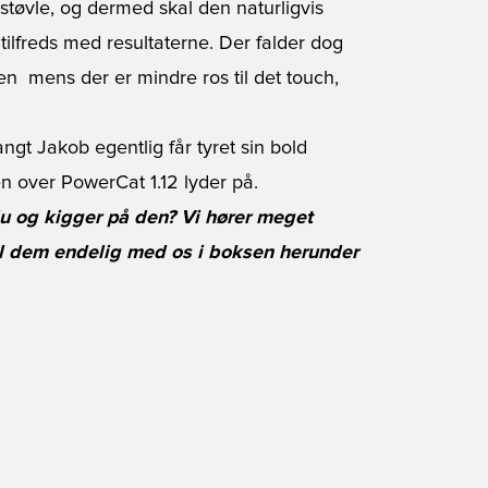
tøvle, og dermed skal den naturligvis
ilfreds med resultaterne. Der falder dog
en  mens der er mindre ros til det touch,
angt Jakob egentlig får tyret sin bold
n over PowerCat 1.12 lyder på.
du og kigger på den? Vi hører meget
el dem endelig med os i boksen herunder