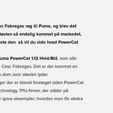
sc Fabregas røg til Puma, og blev det
 støvlen så endelig kommet på markedet,
este den  så vil du vide hvad PowerCat
uma PowerCat 1.12 Hvid/Blå
, som alle
så Cesc Fabregas. Det er der kommet en
 dom over støvlen lyder.
er der er blevet foretaget siden PowerCat
chnology TPU-finner, der sidder på
ar sjove eksempler, hvordan man får ekstra