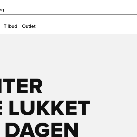
øg
Tilbud
Outlet
TER
 LUKKET
F DAGEN