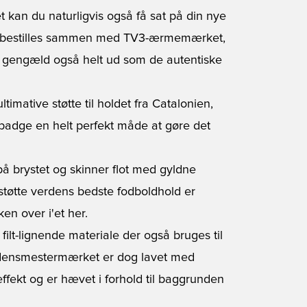
t kan du naturligvis også få sat på din nye
ket bestilles sammen med TV3-ærmemærket,
n til gengæld også helt ud som de autentiske
ltimative støtte til holdet fra Catalonien,
s badge en helt perfekt måde at gøre det
på brystet og skinner flot med gyldne
 støtte verdens bedste fodboldhold er
en over i'et her.
 filt-lignende materiale der også bruges til
erdensmestermærket er dog lavet med
effekt og er hævet i forhold til baggrunden