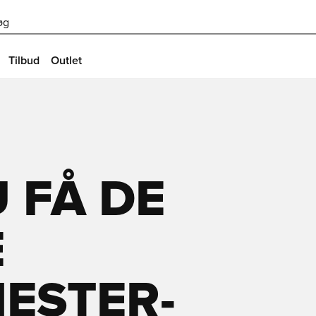
øg
Tilbud
Outlet
 FÅ DE
E
ESTER-