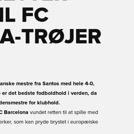
L FC
A-TRØJER
ianske mestre fra Santos med hele 4-0,
er det bedste fodboldhold i verden, da
densmestre for klubhold.
C Barcelona
vundet retten til at spille med
ærker, som kan pryde brystet i europæiske