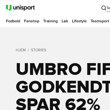
S
Fodbold
Fanshop
Træning
Løb
Lifestyle
Teamsport
HJEM
STORIES
UMBRO FI
GODKENDT
SPAR 62%