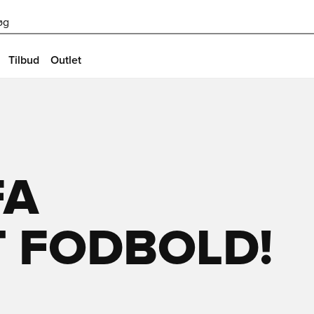
øg
Tilbud
Outlet
FA
 FODBOLD!