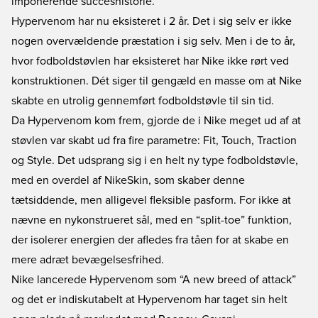
imponerende succeshistorie.
Hypervenom har nu eksisteret i 2 år. Det i sig selv er ikke
nogen overvældende præstation i sig selv. Men i de to år,
hvor fodboldstøvlen har eksisteret har Nike ikke rørt ved
konstruktionen. Dét siger til gengæld en masse om at Nike
skabte en utrolig gennemført fodboldstøvle til sin tid.
Da Hypervenom kom frem, gjorde de i Nike meget ud af at
støvlen var skabt ud fra fire parametre: Fit, Touch, Traction
og Style. Det udsprang sig i en helt ny type fodboldstøvle,
med en overdel af NikeSkin, som skaber denne
tætsiddende, men alligevel fleksible pasform. For ikke at
nævne en nykonstrueret sål, med en “split-toe” funktion,
der isolerer energien der afledes fra tåen for at skabe en
mere adræt bevægelsesfrihed.
Nike lancerede Hypervenom som “A new breed of attack”
og det er indiskutabelt at Hypervenom har taget sin helt