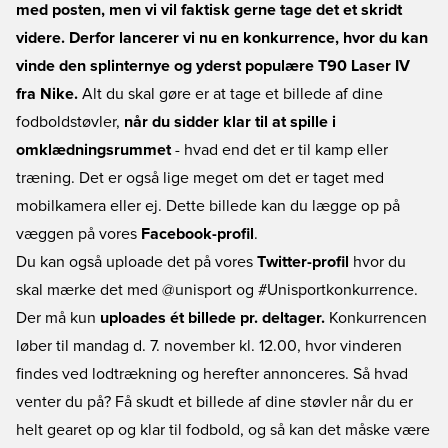
med posten, men vi vil faktisk gerne tage det et skridt
videre. Derfor lancerer vi nu en konkurrence, hvor du kan
vinde den splinternye og yderst populære T90 Laser IV
fra Nike.
Alt du skal gøre er at tage et billede af dine
fodboldstøvler,
når du sidder klar til at spille i
omklædningsrummet
- hvad end det er til kamp eller
træning. Det er også lige meget om det er taget med
mobilkamera eller ej. Dette billede kan du lægge op på
væggen på vores
Facebook-profil
.
Du kan også uploade det på vores
Twitter-profil
hvor du
skal mærke det med @unisport og #Unisportkonkurrence.
Der må kun
uploades ét billede pr. deltager.
Konkurrencen
løber til mandag d. 7. november kl. 12.00, hvor vinderen
findes ved lodtrækning og herefter annonceres. Så hvad
venter du på? Få skudt et billede af dine støvler når du er
helt gearet op og klar til fodbold, og så kan det måske være