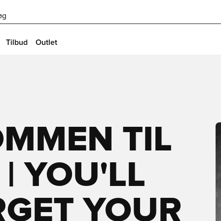
øg
Tilbud
Outlet
OMMEN TIL
| YOU'LL
RGET YOUR