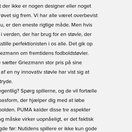
at der ikke er nogen designer eller noget
røvet sig frem. Vi har alle været overbevist
nu, er den eneste rigtige måde. Men hvis
i verden, der har brug for en støvle, der
tille perfektionisten i os alle. Det gik op
iezmann om fremtidens fodboldstøvler.
 sætter Griezmann stor pris på sine
af en ny innovativ støvle har vist sig at
tryde.
 egentlig? Spørg spillerne, og de vil fortælle
pasform, der hjælper dig med at løbe
 bolden. PUMA kalder disse tre aspekter
ng måske virker uopnåeligt, er det faktisk
de før: Nutidens spillere er ikke kun gode