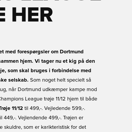
E HER
met med forespørgsler om Dortmund
t sammen hjem. Vi tager nu et kig på den
je, som skal bruges i forbindelse med
ske selskab.
Som noget helt specielt så
l brug, når Dortmund udkæmper kampe mod
Champions League trøje 11/12 hjem til både
røje 11/12
til 499,-. Vejledende 599,-.
til 449,-. Vejlendende 499,-. Trøjen er
kuldre, som er karikteristisk for det