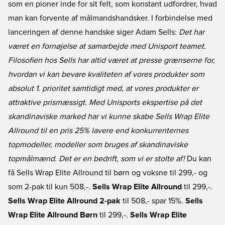
som en pioner inde for sit felt, som konstant udfordrer, hvad
man kan forvente af målmandshandsker. I forbindelse med
lanceringen af denne handske siger Adam Sells:
Det har
været en fornøjelse at samarbejde med Unisport teamet.
Filosofien hos Sells har altid været at presse grænserne for,
hvordan vi kan bevare kvaliteten af vores produkter som
absolut 1. prioritet samtidigt med, at vores produkter er
attraktive prismæssigt. Med Unisports ekspertise på det
skandinaviske marked har vi kunne skabe Sells Wrap Elite
Allround til en pris 25% lavere end konkurrenternes
topmodeller, modeller som bruges af skandinaviske
topmålmænd. Det er en bedrift, som vi er stolte af!
Du kan
få Sells Wrap Elite Allround til børn og voksne til 299,- og
som 2-pak til kun 508,-.
Sells Wrap Elite Allround
til 299,-.
Sells Wrap Elite Allround 2-pak
til 508,- spar 15%.
Sells
Wrap Elite Allround Børn
til 299,-.
Sells Wrap Elite