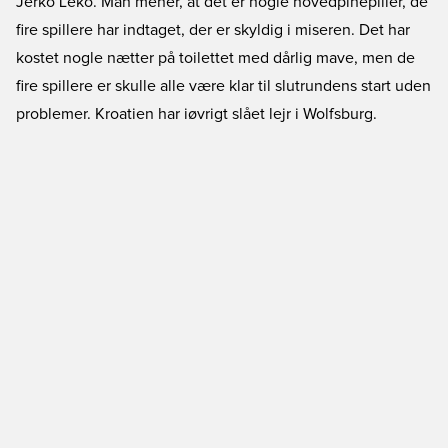
Jerko Leko. Man mener, at det er nogle hovedpinepiller, de
fire spillere har indtaget, der er skyldig i miseren. Det har
kostet nogle nætter på toilettet med dårlig mave, men de
fire spillere er skulle alle være klar til slutrundens start uden
problemer. Kroatien har iøvrigt slået lejr i Wolfsburg.