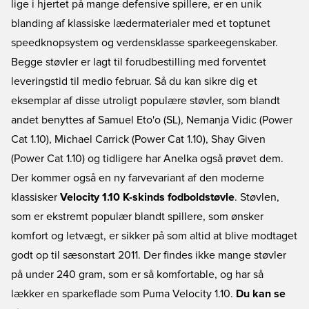
lige i hjertet på mange defensive spillere, er en unik
blanding af klassiske lædermaterialer med et toptunet
speedknopsystem og verdensklasse sparkeegenskaber.
Begge støvler er lagt til forudbestilling med forventet
leveringstid til medio februar. Så du kan sikre dig et
eksemplar af disse utroligt populære støvler, som blandt
andet benyttes af Samuel Eto'o (SL), Nemanja Vidic (Power
Cat 1.10), Michael Carrick (Power Cat 1.10), Shay Given
(Power Cat 1.10) og tidligere har Anelka også prøvet dem.
Der kommer også en ny farvevariant af den moderne
klassisker
Velocity 1.10 K-skinds fodboldstøvle
. Støvlen,
som er ekstremt populær blandt spillere, som ønsker
komfort og letvægt, er sikker på som altid at blive modtaget
godt op til sæsonstart 2011. Der findes ikke mange støvler
på under 240 gram, som er så komfortable, og har så
lækker en sparkeflade som Puma Velocity 1.10.
Du kan se