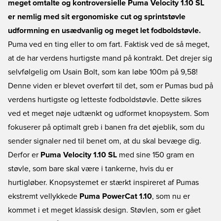
meget omtalte og kontroversielle Puma Velocity 1.10 SL
er nemlig med sit ergonomiske cut og sprintstøvle
udformning en usædvanlig og meget let fodboldstøvle.
Puma ved en ting eller to om fart. Faktisk ved de så meget,
at de har verdens hurtigste mand på kontrakt. Det drejer sig
selvfølgelig om Usain Bolt, som kan løbe 100m på 9,58!
Denne viden er blevet overført til det, som er Pumas bud på
verdens hurtigste og letteste fodboldstøvle. Dette sikres
ved et meget nøje udtænkt og udformet knopsystem. Som
fokuserer på optimalt greb i banen fra det øjeblik, som du
sender signaler ned til benet om, at du skal bevæge dig.
Derfor er
Puma Velocity 1.10 SL
med sine 150 gram en
støvle, som bare skal være i tankerne, hvis du er
hurtigløber. Knopsystemet er stærkt inspireret af Pumas
ekstremt vellykkede
Puma PowerCat 1.10
, som nu er
kommet i et meget klassisk design. Støvlen, som er gået