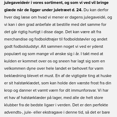
julegaveideér i vores sortiment, og som vi ved vil bringe
glæde når de ligger under juletræet d. 24.
Du kan derfor
hver dag læse om hvad vi mener er dagens julegaveidé, og
vi kan i den grad anbefale at bestille med det samme for
det går rigtig hurtigt i disse dage. Det kan være alt fra
merchandise og fodboldtrøjer til fodboldstøvler og andet
godt fodboldudstyr. Alt sammen noget vi ved er yderst
populært og som mange vil ønske sig i år. I takt med at
kulden er kommet over os og sneen har lagt sig som en
velkommen dyne over hele landet er behovet for varm
beklædning blevet et must. En af de vigtigste ting at huske
er sit halstørklædet, som kan holde den værste frost fra din
krop og danner et varmt værn for dit immunforsvar. Vi har
et hav af halstørklæder på lager, med alle de helt store
klubber fra de bedste ligaer i verden. Det er den perfekte
advendts-, jule- eller ekstragave i denne tid, så det er bare