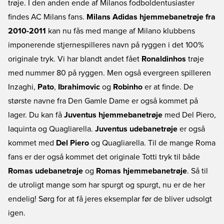
trøje. I den anden ende af Milanos fodboldentusiaster
findes AC Milans fans.
Milans Adidas hjemmebanetrøje fra
2010-2011
kan nu fås med mange af Milano klubbens
imponerende stjernespilleres navn på ryggen i det 100%
originale tryk. Vi har blandt andet fået
Ronaldinhos
trøje
med nummer 80 på ryggen. Men også evergreen spilleren
Inzaghi,
Pato
,
Ibrahimovic
og
Robinho
er at finde. De
største navne fra Den Gamle Dame er også kommet på
lager. Du kan få
Juventus hjemmebanetrøje
med Del Piero,
Iaquinta og Quagliarella.
Juventus udebanetrøje
er også
kommet med
Del Piero
og Quagliarella. Til de mange Roma
fans er der også kommet det originale Totti tryk til både
Romas udebanetrøje
og
Romas hjemmebanetrøje
. Så til
de utroligt mange som har spurgt og spurgt, nu er de her
endelig! Sørg for at få jeres eksemplar før de bliver udsolgt
igen.