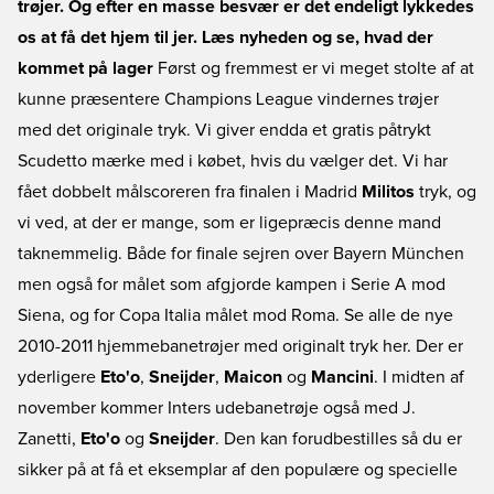
trøjer. Og efter en masse besvær er det endeligt lykkedes
os at få det hjem til jer. Læs nyheden og se, hvad der
kommet på lager
Først og fremmest er vi meget stolte af at
kunne præsentere Champions League vindernes trøjer
med det originale tryk. Vi giver endda et gratis påtrykt
Scudetto mærke med i købet, hvis du vælger det. Vi har
fået dobbelt målscoreren fra finalen i Madrid
Militos
tryk, og
vi ved, at der er mange, som er ligepræcis denne mand
taknemmelig. Både for finale sejren over Bayern München
men også for målet som afgjorde kampen i Serie A mod
Siena, og for Copa Italia målet mod Roma. Se alle de nye
2010-2011 hjemmebanetrøjer med originalt tryk her. Der er
yderligere
Eto'o
,
Sneijder
,
Maicon
og
Mancini
. I midten af
november kommer Inters udebanetrøje også med
J.
Zanetti,
Eto'o
og
Sneijder
. Den kan forudbestilles så du er
sikker på at få et eksemplar af den populære og specielle