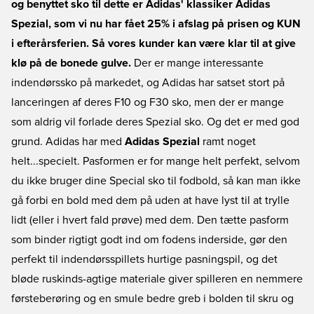
og benyttet sko til dette er Adidas' klassiker Adidas
Spezial, som vi nu har fået 25% i afslag på prisen og KUN
i efterårsferien. Så vores kunder kan være klar til at give
klø på de bonede gulve.
Der er mange interessante
indendørssko på markedet, og Adidas har satset stort på
lanceringen af deres F10 og F30 sko, men der er mange
som aldrig vil forlade deres Spezial sko. Og det er med god
grund. Adidas har med
Adidas Spezial
ramt noget
helt...specielt. Pasformen er for mange helt perfekt, selvom
du ikke bruger dine Special sko til fodbold, så kan man ikke
gå forbi en bold med dem på uden at have lyst til at trylle
lidt (eller i hvert fald prøve) med dem. Den tætte pasform
som binder rigtigt godt ind om fodens inderside, gør den
perfekt til indendørsspillets hurtige pasningspil, og det
bløde ruskinds-agtige materiale giver spilleren en nemmere
førsteberøring og en smule bedre greb i bolden til skru og