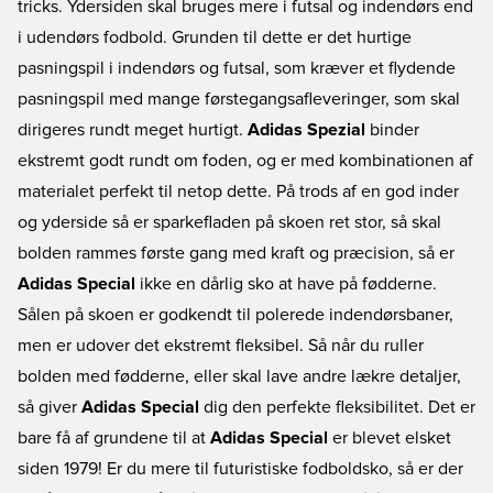
tricks. Ydersiden skal bruges mere i futsal og indendørs end
i udendørs fodbold. Grunden til dette er det hurtige
pasningspil i indendørs og futsal, som kræver et flydende
pasningspil med mange førstegangsafleveringer, som skal
dirigeres rundt meget hurtigt.
Adidas Spezial
binder
ekstremt godt rundt om foden, og er med kombinationen af
materialet perfekt til netop dette. På trods af en god inder
og yderside så er sparkefladen på skoen ret stor, så skal
bolden rammes første gang med kraft og præcision, så er
Adidas Special
ikke en dårlig sko at have på fødderne.
Sålen på skoen er godkendt til polerede indendørsbaner,
men er udover det ekstremt fleksibel. Så når du ruller
bolden med fødderne, eller skal lave andre lækre detaljer,
så giver
Adidas Special
dig den perfekte fleksibilitet. Det er
bare få af grundene til at
Adidas Special
er blevet elsket
siden 1979! Er du mere til futuristiske fodboldsko, så er der