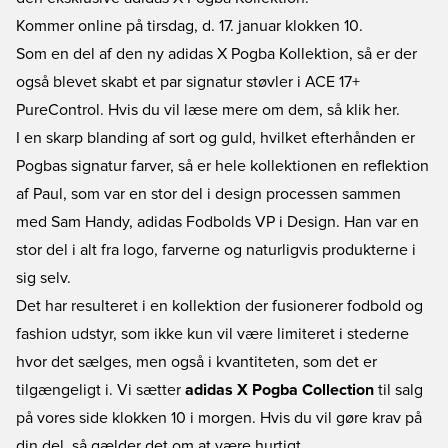
Kommer online på tirsdag, d. 17. januar klokken 10.
Som en del af den ny adidas X Pogba Kollektion, så er der
også blevet skabt et par signatur støvler i ACE 17+
PureControl. Hvis du vil læse mere om dem, så klik her.
I en skarp blanding af sort og guld, hvilket efterhånden er
Pogbas signatur farver, så er hele kollektionen en reflektion
af Paul, som var en stor del i design processen sammen
med Sam Handy, adidas Fodbolds VP i Design. Han var en
stor del i alt fra logo, farverne og naturligvis produkterne i
sig selv.
Det har resulteret i en kollektion der fusionerer fodbold og
fashion udstyr, som ikke kun vil være limiteret i stederne
hvor det sælges, men også i kvantiteten, som det er
tilgængeligt i. Vi sætter
adidas X Pogba Collection
til salg
på vores side klokken 10 i morgen. Hvis du vil gøre krav på
din del, så gælder det om at være hurtigt.