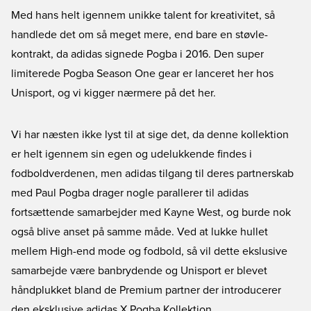
Med hans helt igennem unikke talent for kreativitet, så
handlede det om så meget mere, end bare en støvle-
kontrakt, da adidas signede Pogba i 2016. Den super
limiterede Pogba Season One gear er lanceret her hos
Unisport, og vi kigger nærmere på det her.
Vi har næsten ikke lyst til at sige det, da denne kollektion
er helt igennem sin egen og udelukkende findes i
fodboldverdenen, men adidas tilgang til deres partnerskab
med Paul Pogba drager nogle parallerer til adidas
fortsættende samarbejder med Kayne West, og burde nok
også blive anset på samme måde. Ved at lukke hullet
mellem High-end mode og fodbold, så vil dette ekslusive
samarbejde være banbrydende og Unisport er blevet
håndplukket bland de Premium partner der introducerer
den eksklusive adidas X Pogba Kollektion.