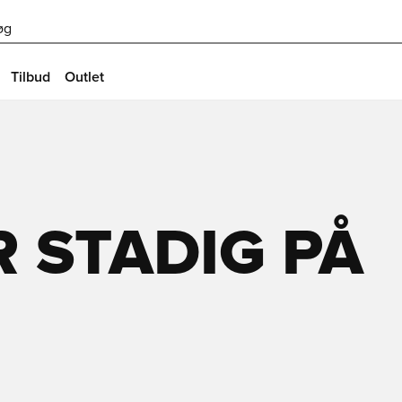
øg
Tilbud
Outlet
 STADIG PÅ