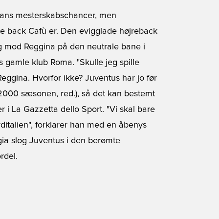
Milans mesterskabschancer, men
ske back Cafù er. Den evigglade højreback
g mod Reggina på den neutrale bane i
 gamle klub Roma. "Skulle jeg spille
eggina. Hvorfor ikke? Juventus har jo før
/2000 sæsonen, red.), så det kan bestemt
 i La Gazzetta dello Sport. "Vi skal bare
italien", forklarer han med en åbenys
gia slog Juventus i den berømte
rdel.