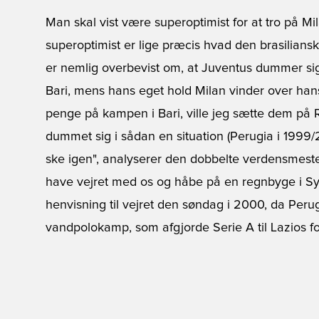
Man skal vist være superoptimist for at tro på 
superoptimist er lige præcis hvad den brasilian
er nemlig overbevist om, at Juventus dummer si
Bari, mens hans eget hold Milan vinder over hans
penge på kampen i Bari, ville jeg sætte dem på R
dummet sig i sådan en situation (Perugia i 1999
ske igen", analyserer den dobbelte verdensmester
have vejret med os og håbe på en regnbyge i Syd
henvisning til vejret den søndag i 2000, da Peru
vandpolokamp, som afgjorde Serie A til Lazios fo