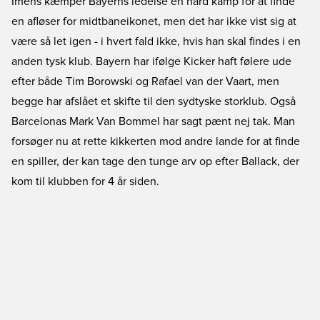
Imens kæmper Bayerns ledelse en hård kamp for at finde
en afløser for midtbaneikonet, men det har ikke vist sig at
være så let igen - i hvert fald ikke, hvis han skal findes i en
anden tysk klub. Bayern har ifølge Kicker haft følere ude
efter både Tim Borowski og Rafael van der Vaart, men
begge har afslået et skifte til den sydtyske storklub. Også
Barcelonas Mark Van Bommel har sagt pænt nej tak. Man
forsøger nu at rette kikkerten mod andre lande for at finde
en spiller, der kan tage den tunge arv op efter Ballack, der
kom til klubben for 4 år siden.