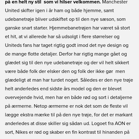
på en helt ny stil  som vi hilser velkommen.
Manchester
United skifter igen i år ham og både hjemme, samt
udebanetrøje bliver udskiftet op til den nye sæson, som
ganske snart starter. Hjemmebanetrøjen har været så stort
et hit, at vi allerede har så udsolgt i flere størrelser og
Uniteds fans har taget rigtig godt imod det nye design og
de mange flotte detaljer. Derfor har rigtig mange gået og
glædet sig til den nye udebanetrøje og der vil helt sikkert
være både folk der elsker den og folk der ikke gør  men
glædeligt at man har turdet noget. Således er den nye trøje
helt anderledes end sidste års model og den er blevet
overvejende hvid, men har en både rød og sort i detaljerne
på ærmerne. Netop ærmerne er nok det som de fleste vil
lægge ekstra mærke til på den nye trøje, for det er markant
anderledes at disse skiller sig sådan ud. Logoet fra AON er
sort, Nikes er rød og skaber en fin kontrast til hinanden på