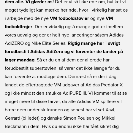
dem alle. Vi glæder os!
Det er vi så ikke ene om, hvilket vi
meget tydeligt kan mærke herinde, hvor I virkelig har sat os
i arbejde med de nye
VM fodboldstøvler
og nye
VM
fodboldtrøjer
. Der er virkelig også mange godter imellem
vores udvalg og der er helt nye lanceringer såsom Adidas
AdiZERO og Nike Elite Series.
Rigtig mange har i øvrigt
forudbestilt Adidas AdiZero og vi forventer de lander på
lager mandag.
Så er du en af dem der allerede har
forudbestilt superstøvlen, så varer det ikke længe før du
kan forvente at modtage dem. Dernæst så er der i dag
landet de eftertragtede VM udgaver af Adidas Predator X
og ikke mindst den smukke AdiPURE III. Vi kommer til at se
meget mere til disse farver, da alle Adidas VM spillere vil
bære dem under slutrunden og senest har vi set Xavi,
Gerrard (billedet) og danske Simon Poulsen og Mikkel
Beckmann i dem. Hvis du endnu ikke har fået sikret dig