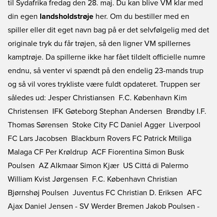
til Sydafrika fredag den 28. maj. Du kan blive VM klar med
din egen
landsholdstrøje
her. Om du bestiller med en
spiller eller dit eget navn bag på er det selvfølgelig med det
originale tryk du får trøjen, så den ligner VM spillernes
kamptrøje. Da spillerne ikke har fået tildelt officielle numre
endnu, så venter vi spændt på den endelig 23-mands trup
og så vil vores trykliste være fuldt opdateret. Truppen ser
således ud: Jesper Christiansen  F.C. København Kim
Christensen  IFK Gøteborg Stephan Andersen  Brøndby I.F.
Thomas Sørensen  Stoke City FC Daniel Agger  Liverpool
FC Lars Jacobsen  Blackburn Rovers FC Patrick Mtiliga 
Malaga CF Per Krøldrup  ACF Fiorentina Simon Busk
Poulsen  AZ Alkmaar Simon Kjær  US Cittá di Palermo
William Kvist Jørgensen  F.C. København Christian
Bjørnshøj Poulsen  Juventus FC Christian D. Eriksen  AFC
Ajax Daniel Jensen - SV Werder Bremen Jakob Poulsen -