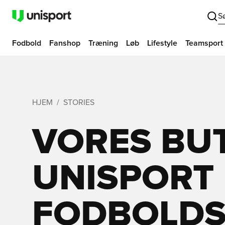
S
Fodbold
Fanshop
Træning
Løb
Lifestyle
Teamsport
HJEM
STORIES
VORES BUT
UNISPORT
FODBOLDS