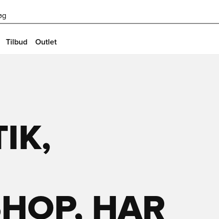
øg
Tilbud
Outlet
IK,
HOP, HAR