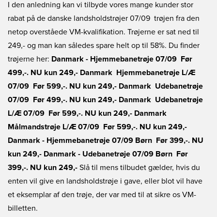
I den anledning kan vi tilbyde vores mange kunder stor
rabat på de danske landsholdstrøjer 07/09  trøjen fra den
netop overståede VM-kvalifikation. Trøjerne er sat ned til
249,- og man kan således spare helt op til 58%. Du finder
trøjerne her:
Danmark - Hjemmebanetrøje 07/09  Før
499,-. NU kun 249,-
Danmark  Hjemmebanetrøje L/Æ
07/09  Før 599,-. NU kun 249,-
Danmark  Udebanetrøje
07/09  Før 499,-. NU kun 249,-
Danmark  Udebanetrøje
L/Æ 07/09  Før 599,-. NU kun 249,-
Danmark 
Målmandstrøje L/Æ 07/09  Før 599,-. NU kun 249,-
Danmark - Hjemmebanetrøje 07/09 Børn  Før 399,-. NU
kun 249,-
Danmark - Udebanetrøje 07/09 Børn  Før
399,-. NU kun 249,-
Slå til mens tilbudet gælder, hvis du
enten vil give en landsholdstrøje i gave, eller blot vil have
et eksemplar af den trøje, der var med til at sikre os VM-
billetten.