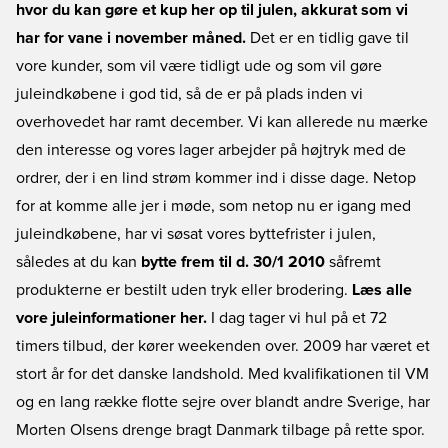
hvor du kan gøre et kup her op til julen, akkurat som vi
har for vane i november måned.
Det er en tidlig gave til
vore kunder, som vil være tidligt ude og som vil gøre
juleindkøbene i god tid, så de er på plads inden vi
overhovedet har ramt december. Vi kan allerede nu mærke
den interesse og vores lager arbejder på højtryk med de
ordrer, der i en lind strøm kommer ind i disse dage. Netop
for at komme alle jer i møde, som netop nu er igang med
juleindkøbene, har vi søsat vores byttefrister i julen,
således at du kan
bytte frem til d. 30/1 2010
såfremt
produkterne er bestilt uden tryk eller brodering.
Læs alle
vore juleinformationer her.
I dag tager vi hul på et 72
timers tilbud, der kører weekenden over. 2009 har været et
stort år for det danske landshold. Med kvalifikationen til VM
og en lang række flotte sejre over blandt andre Sverige, har
Morten Olsens drenge bragt Danmark tilbage på rette spor.