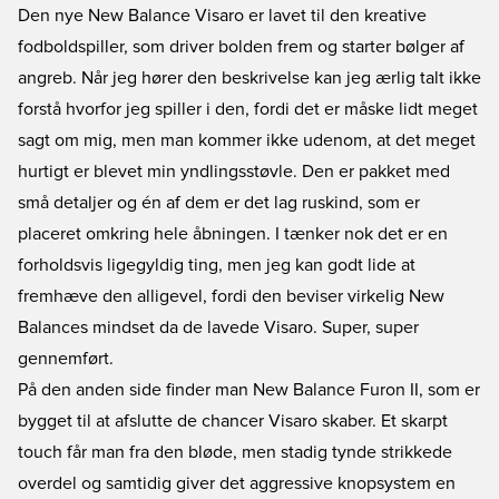
Den nye New Balance Visaro er lavet til den kreative
fodboldspiller, som driver bolden frem og starter bølger af
angreb. Når jeg hører den beskrivelse kan jeg ærlig talt ikke
forstå hvorfor jeg spiller i den, fordi det er måske lidt meget
sagt om mig, men man kommer ikke udenom, at det meget
hurtigt er blevet min yndlingsstøvle. Den er pakket med
små detaljer og én af dem er det lag ruskind, som er
placeret omkring hele åbningen. I tænker nok det er en
forholdsvis ligegyldig ting, men jeg kan godt lide at
fremhæve den alligevel, fordi den beviser virkelig New
Balances mindset da de lavede Visaro. Super, super
gennemført.
På den anden side finder man New Balance Furon II, som er
bygget til at afslutte de chancer Visaro skaber. Et skarpt
touch får man fra den bløde, men stadig tynde strikkede
overdel og samtidig giver det aggressive knopsystem en