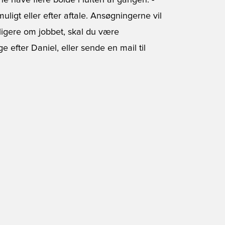
ne have flere bolde i luften af gangen. -
uligt eller efter aftale. Ansøgningerne vil
ligere om jobbet, skal du være
 efter Daniel, eller sende en mail til