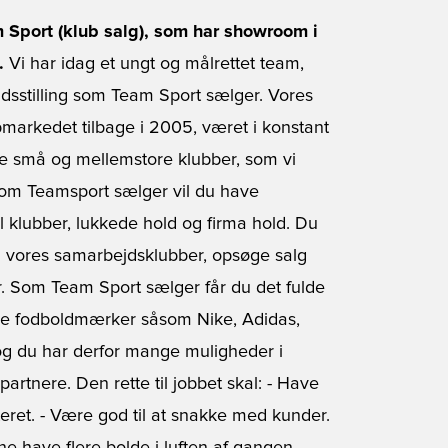
m Sport (klub salg), som har showroom i
.
Vi har idag et ungt og målrettet team,
dsstilling som Team Sport sælger. Vores
bmarkedet tilbage i 2005, været i konstant
e små og mellemstore klubber, som vi
 Som Teamsport sælger vil du have
il klubber, lukkede hold og firma hold. Du
d vores samarbejdsklubber, opsøge salg
r. Som Team Sport sælger får du det fulde
ende fodboldmærker såsom Nike, Adidas,
g du har derfor mange muligheder i
tnere. Den rette til jobbet skal: - Have
teret. - Være god til at snakke med kunder.