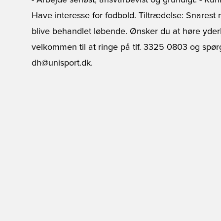
- Arbejde seriøst, ansvarbevist og grundigt. - Kun
Have interesse for fodbold. Tiltrædelse: Snarest m
blive behandlet løbende. Ønsker du at høre yder
velkommen til at ringe på tlf. 3325 0803 og spørge
dh@unisport.dk.