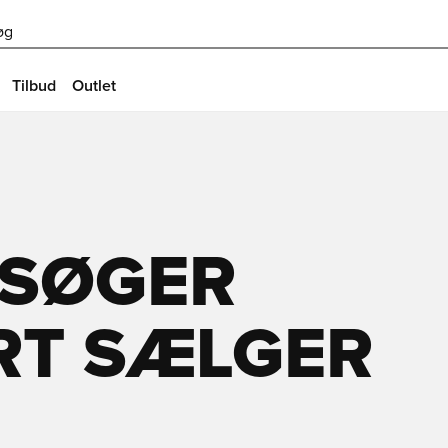
øg
Tilbud
Outlet
 SØGER
RT SÆLGER