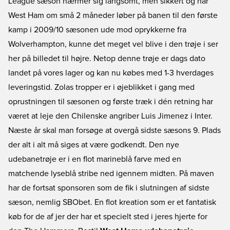
League sæson nærmer sig langsomt, men sikkert og når
West Ham om små 2 måneder løber på banen til den første
kamp i 2009/10 sæsonen ude mod oprykkerne fra
Wolverhampton, kunne det meget vel blive i den trøje i ser
her på billedet til højre. Netop denne trøje er dags dato
landet på vores lager og kan nu købes med 1-3 hverdages
leveringstid. Zolas tropper er i øjeblikket i gang med
oprustningen til sæsonen og første træk i dén retning har
været at leje den Chilenske angriber Luis Jimenez i Inter.
Næste år skal man forsøge at overgå sidste sæsons 9. Plads
der alt i alt må siges at være godkendt. Den nye
udebanetrøje er i en flot marineblå farve med en
matchende lyseblå stribe ned igennem midten. På maven
har de fortsat sponsoren som de fik i slutningen af sidste
sæson, nemlig SBObet. En flot kreation som er et fantatisk
køb for de af jer der har et specielt sted i jeres hjerte for