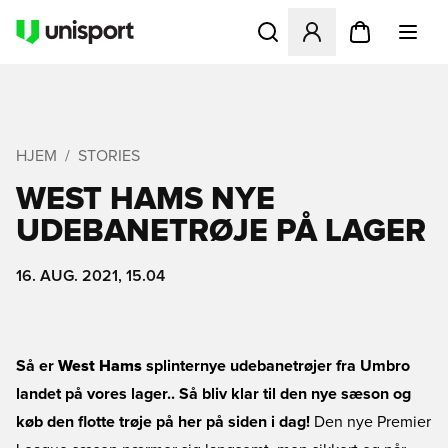
Åbner en Modal til at logge 
HJEM
STORIES
WEST HAMS NYE
UDEBANETRØJE PÅ LAGER
16. AUG. 2021, 15.04
Så er
West Hams
splinternye udebanetrøjer fra Umbro
landet på vores lager.. Så bliv klar til den nye sæson og
køb den flotte trøje på her på siden i dag!
Den nye Premier