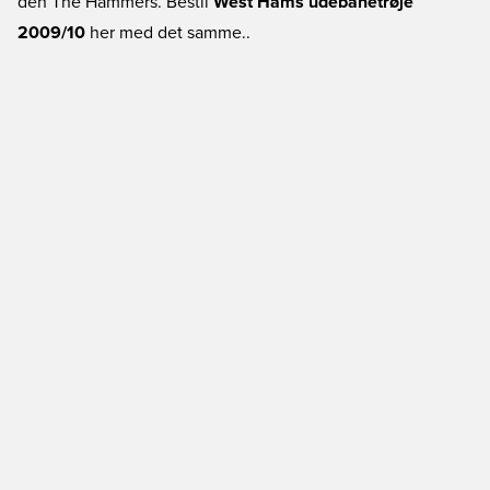
den The Hammers. Bestil
West Hams udebanetrøje
2009/10
her med det samme..