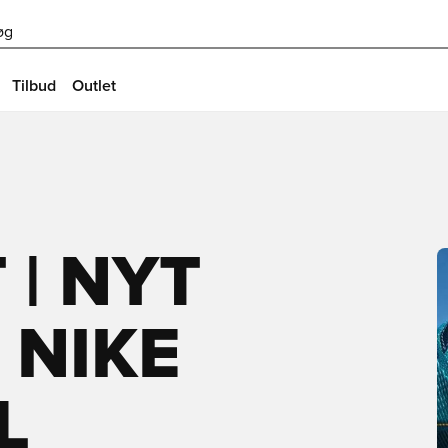
øg
Tilbud
Outlet
 | NYT
 NIKE
L