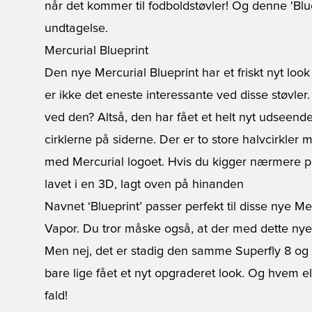
når det kommer til fodboldstøvler! Og denne 'Blu
undtagelse.
Mercurial Blueprint
Den nye Mercurial
Blueprint
har et friskt nyt loo
er ikke det eneste interessante ved disse støvler
ved den? Altså, den har fået et helt nyt udseend
cirklerne på siderne. Der er to store halvcirkler
med
Mercurial
logoet. Hvis du kigger nærmere på
lavet i en 3D, lagt oven på hinanden
Navnet ‘Blueprint’ passer perfekt til disse nye M
Vapor
. Du tror måske også, at der med dette nye
Men nej, det er stadig den samme Superfly 8 og
bare lige fået et nyt opgraderet look. Og hvem el
fald!