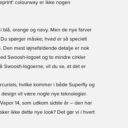
eprint' colourway er ikke nogen
k i blå, orange og navy. Men de nye farver
. Du spørger måske; hvad er så specielt
e. Den mest iøjnefaldende detalje er nok
 med Swoosh-logoet og to mindre cirkler
 Swoosh-logoerne, vil du se, at det er
ercurials, hvilke kommer i både
Superfly
og
 design vil være nogle nye teknologier.
 Vapor 14, som udkom sidste år – den har
sker ikke dette nye look? Det gør vi i hvert