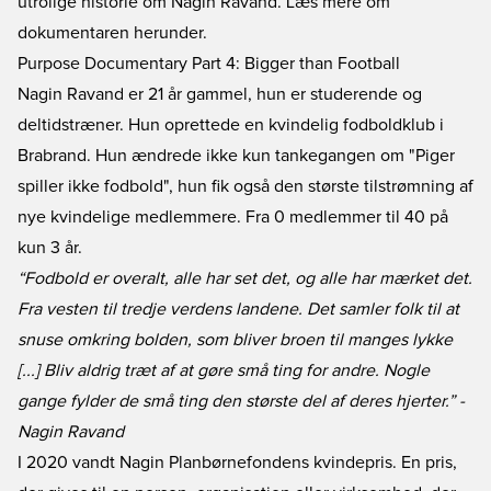
utrolige historie om Nagin Ravand. Læs mere om
dokumentaren herunder.
Purpose Documentary Part 4: Bigger than Football
Nagin Ravand er 21 år gammel, hun er studerende og
deltidstræner. Hun oprettede en kvindelig fodboldklub i
Brabrand. Hun ændrede ikke kun tankegangen om "Piger
spiller ikke fodbold", hun fik også den største tilstrømning af
nye kvindelige medlemmere. Fra 0 medlemmer til 40 på
kun 3 år.
“Fodbold er overalt, alle har set det, og alle har mærket det.
Fra vesten til tredje verdens landene. Det samler folk til at
snuse omkring bolden, som bliver broen til manges lykke
[...] Bliv aldrig træt af at gøre små ting for andre. Nogle
gange fylder de små ting den største del af deres hjerter.” -
Nagin Ravand
I 2020 vandt Nagin Planbørnefondens kvindepris. En pris,