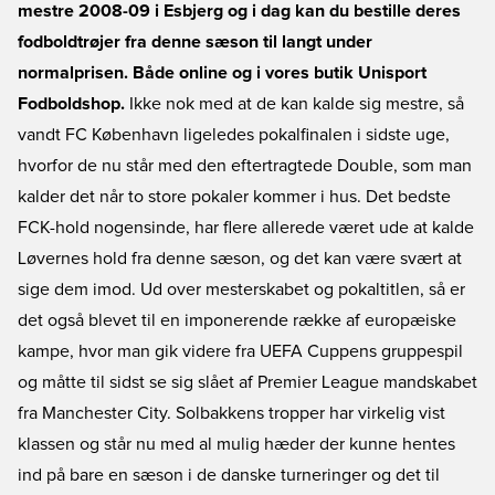
mestre 2008-09 i Esbjerg og i dag kan du bestille deres
fodboldtrøjer fra denne sæson til langt under
normalprisen. Både online og i vores butik Unisport
Fodboldshop.
Ikke nok med at de kan kalde sig mestre, så
vandt FC København ligeledes pokalfinalen i sidste uge,
hvorfor de nu står med den eftertragtede Double, som man
kalder det når to store pokaler kommer i hus. Det bedste
FCK-hold nogensinde, har flere allerede været ude at kalde
Løvernes hold fra denne sæson, og det kan være svært at
sige dem imod. Ud over mesterskabet og pokaltitlen, så er
det også blevet til en imponerende række af europæiske
kampe, hvor man gik videre fra UEFA Cuppens gruppespil
og måtte til sidst se sig slået af Premier League mandskabet
fra Manchester City. Solbakkens tropper har virkelig vist
klassen og står nu med al mulig hæder der kunne hentes
ind på bare en sæson i de danske turneringer og det til