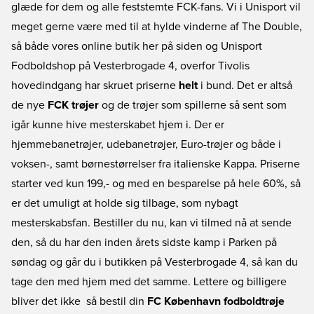
glæde for dem og alle feststemte FCK-fans. Vi i Unisport vil
meget gerne være med til at hylde vinderne af The Double,
så både vores online butik her på siden og Unisport
Fodboldshop på Vesterbrogade 4, overfor Tivolis
hovedindgang har skruet priserne
helt
i bund. Det er altså
de nye
FCK trøjer
og de trøjer som spillerne så sent som
igår kunne hive mesterskabet hjem i. Der er
hjemmebanetrøjer, udebanetrøjer, Euro-trøjer og både i
voksen-, samt børnestørrelser fra italienske Kappa. Priserne
starter ved kun 199,- og med en besparelse på hele 60%, så
er det umuligt at holde sig tilbage, som nybagt
mesterskabsfan. Bestiller du nu, kan vi tilmed nå at sende
den, så du har den inden årets sidste kamp i Parken på
søndag og går du i butikken på Vesterbrogade 4, så kan du
tage den med hjem med det samme. Lettere og billigere
bliver det ikke  så bestil din
FC København fodboldtrøje