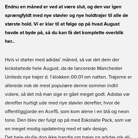
Endnu en måned er ved at være slut, og den var igen
sprængfyldt med nye støvler og nye holdtrøjer til alle de
største hold. Vi er klar til at følge op på hvad August
havde at byde på, så du kan få det komplette overblik
her..
Hvis vi starter med adidas’ måned, så var det dem der
kickstartede hele August, da de lancerede Manchester
Uniteds nye trøjer d. 1 klokken 00:01 om natten. Trøjerne er
allerede nok de mest populære denne sommer indtil
videre, så det må man sige er gået meget godt. Adidas var
derefter hurtigt ude med nye støvler derefter, hvor de
offentliggjorde en Ace15, som kom alene i en blå og neon
tone. Den blev der fulgt op på med Eskolaite Pack, som var
en meget modig opdatering med et sølv design.
Det hele skulle dog ikke handle om trøjer og adidas gik all-