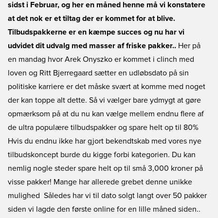
sidst i Februar, og her en måned henne må vi konstatere
at det nok er et tiltag der er kommet for at blive.
Tilbudspakkerne er en kæmpe succes og nu har vi
udvidet dit udvalg med masser af friske pakker..
Her på
en mandag hvor Arek Onyszko er kommet i clinch med
loven og Ritt Bjerregaard sætter en udløbsdato på sin
politiske karriere er det måske svært at komme med noget
der kan toppe alt dette. Så vi vælger bare ydmygt at gøre
opmærksom på at du nu kan vælge mellem endnu flere af
de ultra populære tilbudspakker og spare helt op til 80%
Hvis du endnu ikke har gjort bekendtskab med vores nye
tilbudskoncept burde du kigge forbi kategorien. Du kan
nemlig nogle steder spare helt op til små 3,000 kroner på
visse pakker! Mange har allerede grebet denne unikke
mulighed  Således har vi til dato solgt langt over 50 pakker
siden vi lagde den første online for en lille måned siden..