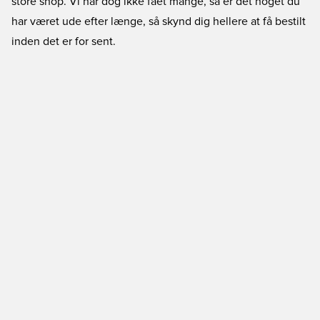
store shop. Vi har dog ikke fået mange, så er det noget du
har været ude efter længe, så skynd dig hellere at få bestilt
inden det er for sent.