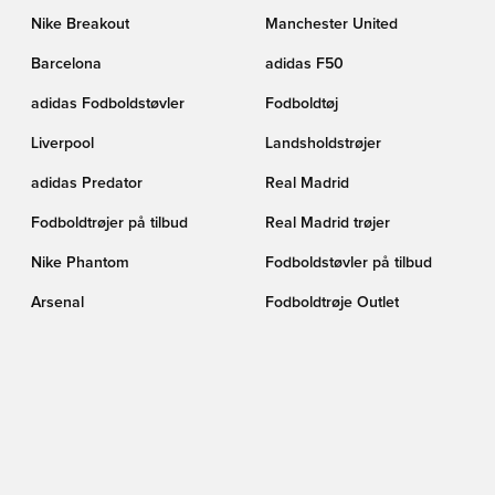
Nike Breakout
Manchester United
Barcelona
adidas F50
adidas Fodboldstøvler
Fodboldtøj
Liverpool
Landsholdstrøjer
adidas Predator
Real Madrid
Fodboldtrøjer på tilbud
Real Madrid trøjer
Nike Phantom
Fodboldstøvler på tilbud
Arsenal
Fodboldtrøje Outlet
VM Shop
Nike Tiempo
Fodbolde
FC København
Spanien
adidas F50 Elite
Barcelona trøjer
Kunstgræs (AG)