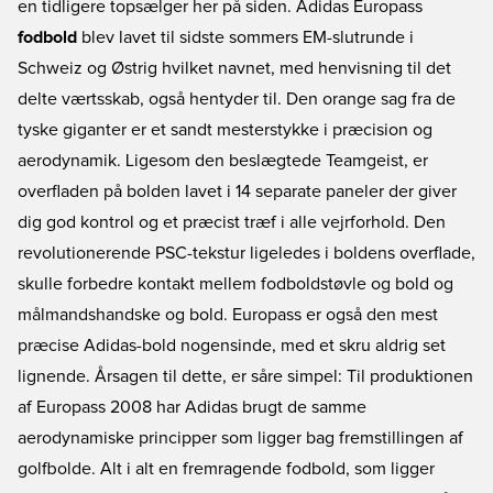
en tidligere topsælger her på siden. Adidas Europass
fodbold
blev lavet til sidste sommers EM-slutrunde i
Schweiz og Østrig hvilket navnet, med henvisning til det
delte værtsskab, også hentyder til. Den orange sag fra de
tyske giganter er et sandt mesterstykke i præcision og
aerodynamik. Ligesom den beslægtede Teamgeist, er
overfladen på bolden lavet i 14 separate paneler der giver
dig god kontrol og et præcist træf i alle vejrforhold. Den
revolutionerende PSC-tekstur ligeledes i boldens overflade,
skulle forbedre kontakt mellem fodboldstøvle og bold og
målmandshandske og bold. Europass er også den mest
præcise Adidas-bold nogensinde, med et skru aldrig set
lignende. Årsagen til dette, er såre simpel: Til produktionen
af Europass 2008 har Adidas brugt de samme
aerodynamiske principper som ligger bag fremstillingen af
golfbolde. Alt i alt en fremragende fodbold, som ligger