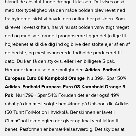
blandt de absolut tunge drenge i klassen. Det vises også
med stor tydelighed via den måde bolden blev revet ned
fra hylderne, sidst vi havde den online her på siden. Som
skrevet i overskriften, har vi nu sat bolden vanvittigt meget
ned og med sne forude i prognoserne ligger det jo lige til
højrebenet at klikke dig ind og blive den stolte ejer af én af
de bedste, og mest avancerede fodbolde produceret til
dato. Du kan få den stykvis, eller i en billigere 5-pak.
Herunder kan du se dine muligheder:
Adidas  Fodbold
Europass Euro 08 Kampbold Orange
 Nu 399,- Spar 50%
Adidas  Fodbold Europass Euro 08 Kampbold Orange 5
Pak
 Nu 1,799,- Spar 54% Foruden det er der også 49%
rabat på den mest solgte benskinne på Unisport.dk  Adidas
f50 Tunit ForMotion i hvid/blå. Benskinnen er lavet i
ClimaCool teknologien der giver optimal ventilation til
benet. Pasformen er bemærkelsesværdig. Det skyldes at