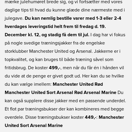
mærke julehumøret brede sig, og vi fortsætter med vores
daglige tips til hvad du kunne glæde dine nærmeste med i
julegave.
Du kan nemlig bestille varer med 1-3 eller 2-4
hverdages leveringstid helt frem til fredag d. 19.
December kl. 12, og stadig få dem til jul.
I dag har vi fokus
på nogle svedige træningsjakker fra de engelske
storklubber Manchester United og Arsenal. Jakkerne er i
topkvalitet, og kan bruges til både træning såvel som
fritidsbrug. De koster
499,-
, men når du får én i hånden vil
du vide at de penge er givet godt ud. Her kan du se hvilke
du kan vælge imellem:
Manchester United Rød
Manchester United Sort
Arsenal Rød
Arsenal Marine
Du
kan også supplere disse jakker med en passende underdel.
Et flot par træningsbukser der kan kombineres med begge
overdele. Disse træningsbukser koster
449,-
:
Manchester
United Sort
Arsenal Marine