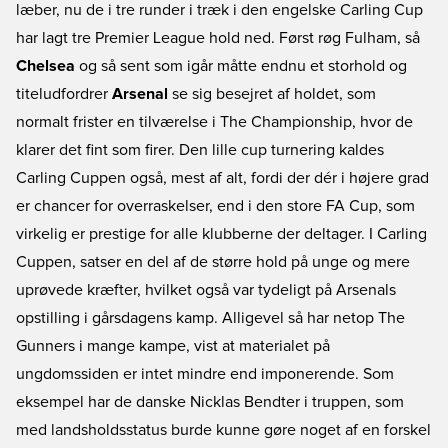
læber, nu de i tre runder i træk i den engelske Carling Cup
har lagt tre Premier League hold ned. Først røg Fulham, så
Chelsea
og så sent som igår måtte endnu et storhold og
titeludfordrer
Arsenal
se sig besejret af holdet, som
normalt frister en tilværelse i The Championship, hvor de
klarer det fint som firer. Den lille cup turnering kaldes
Carling Cuppen også, mest af alt, fordi der dér i højere grad
er chancer for overraskelser, end i den store FA Cup, som
virkelig er prestige for alle klubberne der deltager. I Carling
Cuppen, satser en del af de større hold på unge og mere
uprøvede kræfter, hvilket også var tydeligt på Arsenals
opstilling i gårsdagens kamp. Alligevel så har netop The
Gunners i mange kampe, vist at materialet på
ungdomssiden er intet mindre end imponerende. Som
eksempel har de danske Nicklas Bendter i truppen, som
med landsholdsstatus burde kunne gøre noget af en forskel