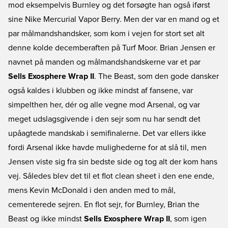
mod eksempelvis Burnley og det forsøgte han også iførst
sine Nike Mercurial Vapor Berry. Men der var en mand og et
par målmandshandsker, som kom i vejen for stort set alt
denne kolde decemberaften på Turf Moor. Brian Jensen er
navnet på manden og målmandshandskerne var et par
Sells Exosphere Wrap II
. The Beast, som den gode dansker
også kaldes i klubben og ikke mindst af fansene, var
simpelthen her, dér og alle vegne mod Arsenal, og var
meget udslagsgivende i den sejr som nu har sendt det
upåagtede mandskab i semifinalerne. Det var ellers ikke
fordi Arsenal ikke havde mulighederne for at slå til, men
Jensen viste sig fra sin bedste side og tog alt der kom hans
vej. Således blev det til et flot clean sheet i den ene ende,
mens Kevin McDonald i den anden med to mål,
cementerede sejren. En flot sejr, for Burnley, Brian the
Beast og ikke mindst
Sells Exosphere Wrap II
, som igen