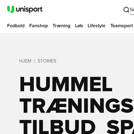
S
Fodbold
Fanshop
Træning
Løb
Lifestyle
Teamsport
HJEM
STORIES
HUMMEL
TRÆNINGS
TILBUD  S