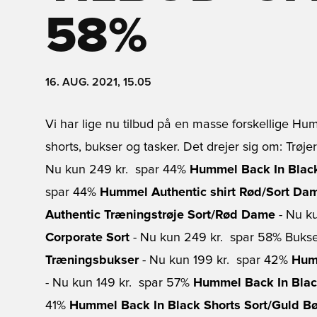
58%
16. AUG. 2021, 15.05
Vi har lige nu tilbud på en masse forskellige Hu
shorts, bukser og tasker. Det drejer sig om: Trøje
Nu kun 249 kr.  spar 44%
Hummel Back In Black
spar 44%
Hummel Authentic shirt Rød/Sort Da
Authentic Træningstrøje Sort/Rød Dame
- Nu ku
Corporate Sort
- Nu kun 249 kr.  spar 58% Buks
Træningsbukser
- Nu kun 199 kr.  spar 42%
Hum
- Nu kun 149 kr.  spar 57%
Hummel Back In Blac
41%
Hummel Back In Black Shorts Sort/Guld B