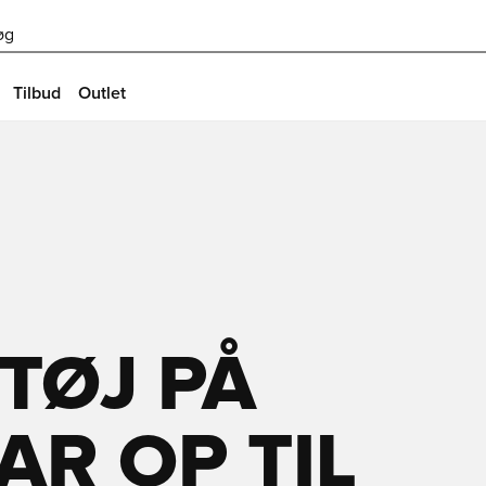
øg
Tilbud
Outlet
TØJ PÅ
PAR OP TIL