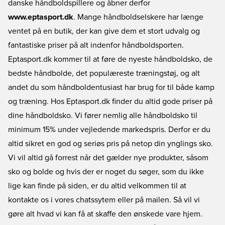
danske håndboldspillere og åbner derfor
www.eptasport.dk
. Mange håndboldselskere har længe
ventet på en butik, der kan give dem et stort udvalg og
fantastiske priser på alt indenfor håndboldsporten.
Eptasport.dk kommer til at føre de nyeste håndboldsko, de
bedste håndbolde, det populæreste træningstøj, og alt
andet du som håndboldentusiast har brug for til både kamp
og træning. Hos Eptasport.dk finder du altid gode priser på
dine håndboldsko. Vi fører nemlig alle håndboldsko til
minimum 15% under vejledende markedspris. Derfor er du
altid sikret en god og seriøs pris på netop din ynglings sko.
Vi vil altid gå forrest når det gælder nye produkter, såsom
sko og bolde og hvis der er noget du søger, som du ikke
lige kan finde på siden, er du altid velkommen til at
kontakte os i vores chatssytem eller på mailen. Så vil vi
gøre alt hvad vi kan få at skaffe den ønskede vare hjem.