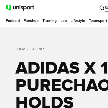
S
Fodbold
Fanshop
Træning
Løb
Lifestyle
Teamsport
HJEM
STORIES
ADIDAS X 
PURECHAOS
HOLDS