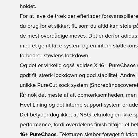
holdet.
For at lave de træk der efterlader forsvarsspiller
du brug for et sikkert fit, som du altid kan stole
de mest overdådige moves. Det er derfor adidas
med et gemt lace system og en intern støttekons
forbedrer støvlens lockdown.
Og det er virkelig også adidas X 16+ PureChaos stø
godt fit, stærk lockdown og god stabilitet. Andre 
unikke PureCut sock system (Snørebåndscoveret)
får nok det meste af alt opmærksomheden, men
Heel Lining og det interne support system er ude
Det betyder dog ikke, at NSG teknologien ikke spil
performance, fordi overdelens finish tilføjer et he
16+ PureChaos
. Teksturen skaber forøget frikti