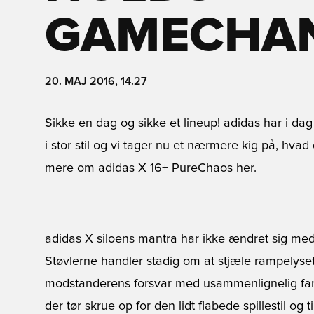
GAMECHA
20. MAJ 2016, 14.27
Sikke en dag og sikke et lineup! adidas har i dag
i stor stil og vi tager nu et nærmere kig på, hva
mere om adidas X 16+ PureChaos her.
adidas X siloens mantra har ikke ændret sig me
Støvlerne handler stadig om at stjæle rampely
modstanderens forsvar med usammenlignelig fart 
der tør skrue op for den lidt flabede spillestil og t