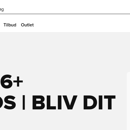
øg
Tilbud
Outlet
16+
 | BLIV DIT