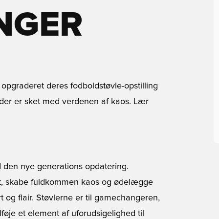
NGER
 opgraderet deres fodboldstøvle-opstilling
d der er sket med verdenen af kaos. Lær
d den nye generations opdatering.
set, skabe fuldkommen kaos og ødelægge
og flair. Støvlerne er til gamechangeren,
ilføje et element af uforudsigelighed til