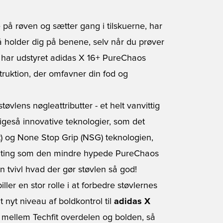
e på røven og sætter gang i tilskuerne, har
 på holder dig på benene, selv når du prøver
 har udstyret
adidas X 16+ PureChaos
truktion, der omfavner din fod og
vlens nøgleattributter - et helt vanvittig
ligeså innovative teknologier, som det
 og None Stop Grip (NSG) teknologien,
 ting som den mindre hypede PureChaos
n tvivl hvad der gør støvlen så god!
ler en stor rolle i at forbedre støvlernes
lt nyt niveau af boldkontrol til
adidas X
on mellem Techfit overdelen og bolden, så