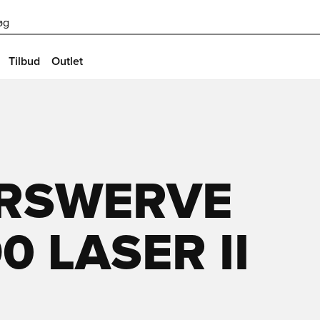
øg
Tilbud
Outlet
RSWERVE
0 LASER II