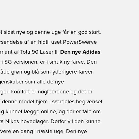
et sidst nye og denne uge får en god start.
orsendelse af en hidtil uset PowerSwerve
riant af Total90 Laser II.
Den nye Adidas
r i SG versionen, er i smuk ny farve. Den
de grøn og blå som yderligere farver.
genskaber som alle de nye
 god komfort er nøgleordene og det er
 få denne model hjem i særdeles begrænset
dag kunnet lægge online, og der er tale om
a Nikes hovedlager. Derfor vil den kunne
levere en gang i næste uge. Den nye