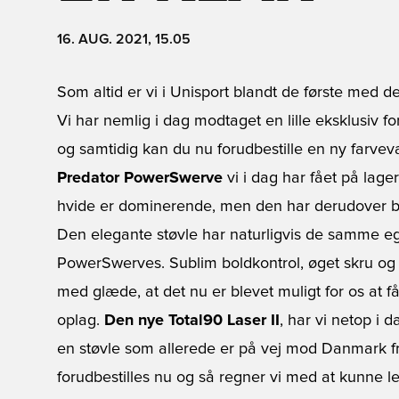
16. AUG. 2021, 15.05
Som altid er vi i Unisport blandt de første med d
Vi har nemlig i dag modtaget en lille eksklusiv f
og samtidig kan du nu forudbestille en ny farveva
Predator PowerSwerve
vi i dag har fået på lage
hvide er dominerende, men den har derudover bå
Den elegante støvle har naturligvis de samme e
PowerSwerves. Sublim boldkontrol, øget skru og
med glæde, at det nu er blevet muligt for os at
oplag.
Den nye Total90 Laser II
, har vi netop i 
en støvle som allerede er på vej mod Danmark fr
forudbestilles nu og så regner vi med at kunne 