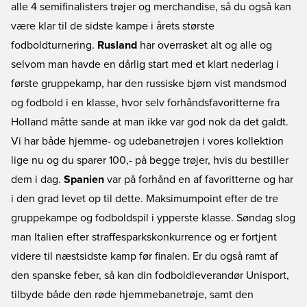
alle 4 semifinalisters trøjer og merchandise, så du også kan
være klar til de sidste kampe i årets største
fodboldturnering.
Rusland
har overrasket alt og alle og
selvom man havde en dårlig start med et klart nederlag i
første gruppekamp, har den russiske bjørn vist mandsmod
og fodbold i en klasse, hvor selv forhåndsfavoritterne fra
Holland måtte sande at man ikke var god nok da det galdt.
Vi har både hjemme- og udebanetrøjen i vores kollektion
lige nu og du sparer 100,- på begge trøjer, hvis du bestiller
dem i dag.
Spanien
var på forhånd en af favoritterne og har
i den grad levet op til dette. Maksimumpoint efter de tre
gruppekampe og fodboldspil i ypperste klasse. Søndag slog
man Italien efter straffesparkskonkurrence og er fortjent
videre til næstsidste kamp før finalen. Er du også ramt af
den spanske feber, så kan din fodboldleverandør Unisport,
tilbyde både den røde hjemmebanetrøje, samt den