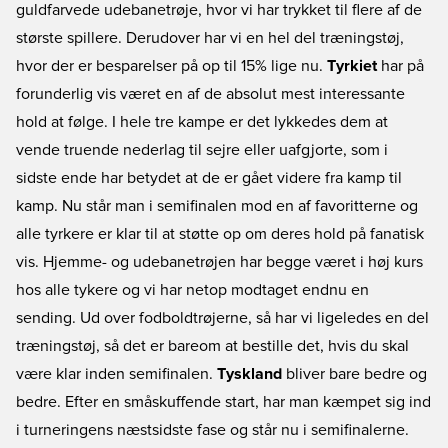
guldfarvede udebanetrøje, hvor vi har trykket til flere af de
største spillere. Derudover har vi en hel del træningstøj,
hvor der er besparelser på op til 15% lige nu.
Tyrkiet
har på
forunderlig vis været en af de absolut mest interessante
hold at følge. I hele tre kampe er det lykkedes dem at
vende truende nederlag til sejre eller uafgjorte, som i
sidste ende har betydet at de er gået videre fra kamp til
kamp. Nu står man i semifinalen mod en af favoritterne og
alle tyrkere er klar til at støtte op om deres hold på fanatisk
vis. Hjemme- og udebanetrøjen har begge været i høj kurs
hos alle tykere og vi har netop modtaget endnu en
sending. Ud over fodboldtrøjerne, så har vi ligeledes en del
træningstøj, så det er bareom at bestille det, hvis du skal
være klar inden semifinalen.
Tyskland
bliver bare bedre og
bedre. Efter en småskuffende start, har man kæmpet sig ind
i turneringens næstsidste fase og står nu i semifinalerne.