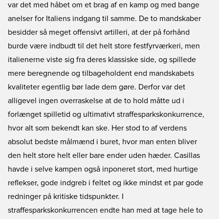
var det med håbet om et brag af en kamp og med bange
anelser for Italiens indgang til samme. De to mandskaber
besidder så meget offensivt artilleri, at der på forhånd
burde være indbudt til det helt store festfyrværkeri, men
italienerne viste sig fra deres klassiske side, og spillede
mere beregnende og tilbageholdent end mandskabets
kvaliteter egentlig bør lade dem gøre. Derfor var det
alligevel ingen overraskelse at de to hold måtte ud i
forlænget spilletid og ultimativt straffesparkskonkurrence,
hvor alt som bekendt kan ske. Her stod to af verdens
absolut bedste målmænd i buret, hvor man enten bliver
den helt store helt eller bare ender uden hæder. Casillas
havde i selve kampen også inponeret stort, med hurtige
reflekser, gode indgreb i feltet og ikke mindst et par gode
redninger på kritiske tidspunkter. I
straffesparkskonkurrencen endte han med at tage hele to