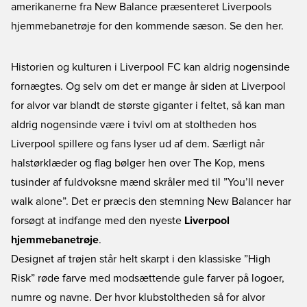
amerikanerne fra New Balance præsenteret Liverpools
hjemmebanetrøje for den kommende sæson. Se den her.
Historien og kulturen i Liverpool FC kan aldrig nogensinde
fornægtes. Og selv om det er mange år siden at Liverpool
for alvor var blandt de største giganter i feltet, så kan man
aldrig nogensinde være i tvivl om at stoltheden hos
Liverpool spillere og fans lyser ud af dem. Særligt når
halstørklæder og flag bølger hen over The Kop, mens
tusinder af fuldvoksne mænd skråler med til ”You’ll never
walk alone”. Det er præcis den stemning New Balancer har
forsøgt at indfange med den nyeste
Liverpool
hjemmebanetrøje
.
Designet af trøjen står helt skarpt i den klassiske ”High
Risk” røde farve med modsættende gule farver på logoer,
numre og navne. Der hvor klubstoltheden så for alvor