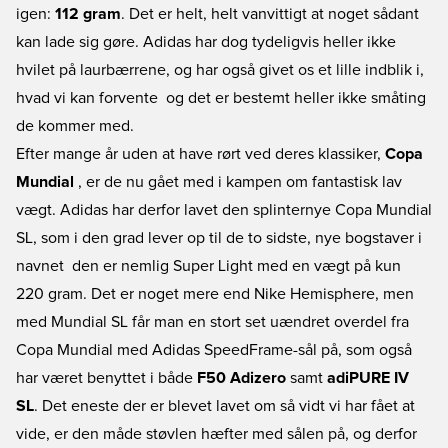
igen:
112 gram
. Det er helt, helt vanvittigt at noget sådant
kan lade sig gøre. Adidas har dog tydeligvis heller ikke
hvilet på laurbærrene, og har også givet os et lille indblik i,
hvad vi kan forvente  og det er bestemt heller ikke småting
de kommer med.
Efter mange år uden at have rørt ved deres klassiker,
Copa
Mundial
, er de nu gået med i kampen om fantastisk lav
vægt. Adidas har derfor lavet den splinternye Copa Mundial
SL, som i den grad lever op til de to sidste, nye bogstaver i
navnet  den er nemlig Super Light med en vægt på kun
220 gram. Det er noget mere end Nike Hemisphere, men
med Mundial SL får man en stort set uændret overdel fra
Copa Mundial med Adidas SpeedFrame-sål på, som også
har været benyttet i både
F50 Adizero
samt
adiPURE IV
SL
. Det eneste der er blevet lavet om så vidt vi har fået at
vide, er den måde støvlen hæfter med sålen på, og derfor