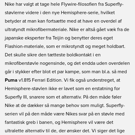
Nike har valgt at tage hele Flywire-filosofien fra Superfly-
støvlerne videre i den nye Hemisphere-serie, hvilket
betyder at man kan fortsætte med at have en overdel af
ultratyndt mikrofibermateriale. Nike er altså gået væk fra de
japanske eksperter fra Teijin og benytter deres eget
Flashion-materiale, som er mikrotyndt og meget holdbart.
Det skulle sikre den tætteste boldkontakt i en
mikrofiberstøvle nogensinde, og det endda uden overdelen
går i stykker efter blot et par kampe, som man bl.a. så med
Puma
v1.815 Ferrari Edition. Vi fik også understreget, at
Hemisphere-støvlen ikke er lavet som en erstatning for
Superfly III, snarere som et alternativ. På den måde føler
Nike at de dækker så mange behov som muligt. Superfly-
serien vil på den måde være Nikes svar på en støvle med
fantastisk greb i banen, og Hemisphere vil være det
ultralette alternativ til de, der ønsker det. Vi siger det lige