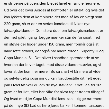
er striberne på ydersiden blevet lavet en smule lægnere.
Ud over det lover Adidas at komforten er intakt, og hvis det
kan lykkes dem at kombinere det med så lav en vægt som
220 gram, så er der en seriøs kandidat til Nikes nye
letvægtsvidunder. Den store duel om letvægtsmarkedet er
dermed gået i gang  begge mærker står derfor snart med
en støvle der ligger under 150 gram, men formår også at
have lette støvler, der også har andre forcer i Superfly III og
Copa Mundial SL. Det bliver i sandhed spændende at se
hvordan der bliver taget imod disse vidunderstøvler, og vi
lover at der kommer mere info så snart vi får mere at vide 
og selvfølgelig også når du kan forudbestille dit helt eget
par! Hvad tænker du om de nye støvler? Er det lige før 112
gram er for lidt, eller har Nike for alvor taget tronen tilbage?
Og hvad med jer Copa Mundial-fans  skal I kigge nærmere
på den nye SL? Lad os høre jeres tanker i kommentarsporet