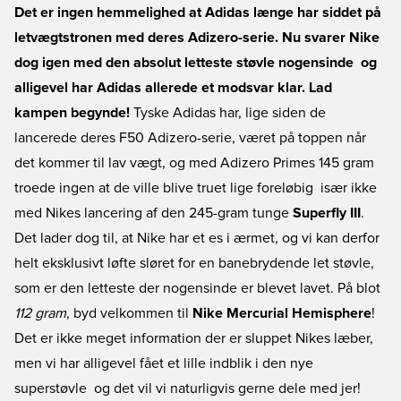
Det er ingen hemmelighed at Adidas længe har siddet på
letvægtstronen med deres Adizero-serie. Nu svarer Nike
dog igen med den absolut letteste støvle nogensinde  og
alligevel har Adidas allerede et modsvar klar. Lad
kampen begynde!
Tyske Adidas har, lige siden de
lancerede deres F50 Adizero-serie, været på toppen når
det kommer til lav vægt, og med Adizero Primes 145 gram
troede ingen at de ville blive truet lige foreløbig  især ikke
med Nikes lancering af den 245-gram tunge
Superfly III
.
Det lader dog til, at Nike har et es i ærmet, og vi kan derfor
helt eksklusivt løfte sløret for en banebrydende let støvle,
som er den letteste der nogensinde er blevet lavet. På blot
112 gram
, byd velkommen til
Nike Mercurial Hemisphere
!
Det er ikke meget information der er sluppet Nikes læber,
men vi har alligevel fået et lille indblik i den nye
superstøvle  og det vil vi naturligvis gerne dele med jer!