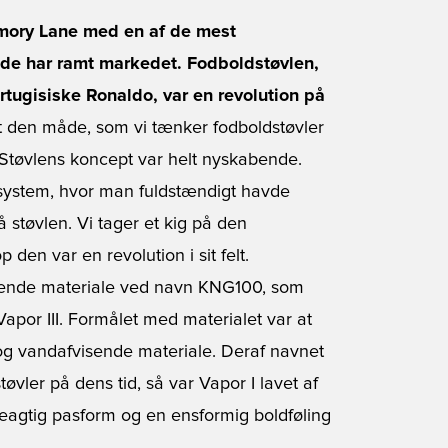
emory Lane med en af de mest
nde har ramt markedet. Fodboldstøvlen,
tugisiske Ronaldo, var en revolution på
 den måde, som vi tænker fodboldstøvler
Støvlens koncept var helt nyskabende.
system, hvor man fuldstændigt havde
støvlen. Vi tager et kig på den
 den var en revolution i sit felt.
erende materiale ved navn KNG100, som
Vapor III. Formålet med materialet var at
og vandafvisende materiale. Deraf navnet
tøvler på dens tid, så var Vapor I lavet af
skeagtig pasform og en ensformig boldføling