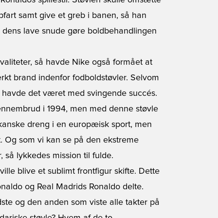
Ronaldos spillestil. Støvlen skulle omsætte
fart samt give et greb i banen, så han
le dens lave snude gøre boldbehandlingen
valiteter, så havde Nike også formået at
tærkt brand indenfor fodboldstøvler. Selvom
 havde det været med svingende succés.
ennembrud i 1994, men med denne støvle
ikanske dreng i en europæisk sport, men
et. Og som vi kan se på den ekstreme
å lykkedes mission til fulde.
e blive et sublimt frontfigur skifte. Dette
onaldo og Real Madrids Ronaldo delte.
ste og den anden som viste alle takter på