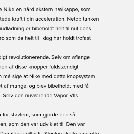
ede Nike en hård ekstern hælkappe, som
stede kraft i din acceleration. Netop tanken
dladning er bibeholdt helt til nutidens
ø som de helt til i dag har holdt trofast
igt revolutionerende. Selv om aflange
ionen af disse knopper fuldstændigt
an må sige at Nike med dette knopsystem
 af mange, og blev bibelholdt med få
le. Selv den nuværende Vapor VIIs
så for støvlem, som gjorde den så
ren, som den var udviklet til. Den var