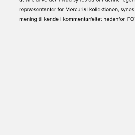
at ville blive det. Hvad synes du om denne legen
repræsentanter for Mercurial kollektionen, syne
mening til kende i kommentarfeltet nedenfor. 