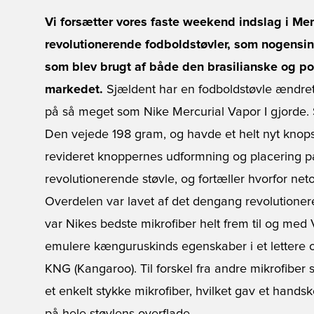
Vi forsætter vores faste weekend indslag i M
revolutionerende fodboldstøvler, som nogensi
som blev brugt af både den brasilianske og por
markedet.
Sjældent har en fodboldstøvle ændret
på så meget som Nike Mercurial Vapor I gjorde. 
Den vejede 198 gram, og havde et helt nyt knop
revideret knoppernes udformning og placering på 
revolutionerende støvle, og fortæller hvorfor netop
Overdelen var lavet af det dengang revolution
var Nikes bedste mikrofiber helt frem til og med 
emulere kænguruskinds egenskaber i et lettere 
KNG (Kangaroo). Til forskel fra andre mikrofiber s
et enkelt stykke mikrofiber, hvilket gav et hand