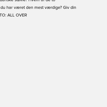
dariske støvle? Hvem af de to
s du har været den mest værdige? Giv din
FOTO: ALL OVER