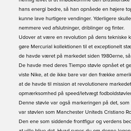
nemlig lavet til at imødekomme den brasilianske 
hans energi bedre, så han opnåede en højere top
kunne lave hurtigere vendinger. Yderligere skul
nemmere ved afslutninger, driblinger og finter.
Udover at være en revolution på dens tekniske k
gøre Mercurial kollektionen til et exceptionelt s
de havde været på markedet siden 1980erne, så
De havde med deres Tiempo støvle opnået et g
viste Nike, at de ikke bare var den frække amer
at de havde til mission at revolutionere marked
opmærksomhed på speed/letvægt fodboldstøvler, s
Denne støvle var også markeringen på det, som vill
var støvlen som Manchester Uniteds Cristiano R
Den ene som siddende frontfigur og verdens bed