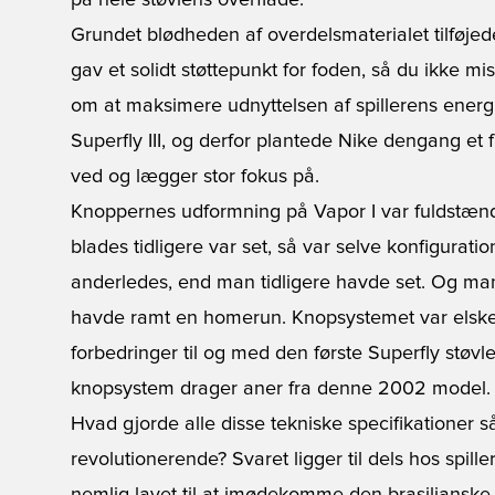
på hele støvlens overflade.
Grundet blødheden af overdelsmaterialet tilføj
gav et solidt støttepunkt for foden, så du ikke mi
om at maksimere udnyttelsen af spillerens energiu
Superfly III, og derfor plantede Nike dengang et fr
ved og lægger stor fokus på.
Knoppernes udformning på Vapor I var fuldstænd
blades tidligere var set, så var selve konfigurat
anderledes, end man tidligere havde set. Og m
havde ramt en homerun. Knopsystemet var elsket
forbedringer til og med den første Superfly støv
knopsystem drager aner fra denne 2002 model.
Hvad gjorde alle disse tekniske specifikationer 
revolutionerende? Svaret ligger til dels hos spille