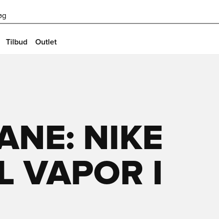
øg
Tilbud
Outlet
NE: NIKE
 VAPOR I