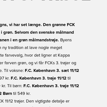
gns, vi har set længe. Den grønne FCK
 set i grøn. Selvom den svenske målmand
banen i en grøn målmandstrøje.
Byens
 ny tradition at lave nogle meget
nte farvevalg, hvor det ligner at Kappa
er farven grøn, og vi får FCKs 3. trøjer og
. Til voksne:
F.C. København 3. sæt 11/12
097 kr.
F.C. København 3. trøje 11/12
til
 kr. Til børn:
F.C. København 3. trøje 11/12
12 Børn
til 549 kr.
11/12 trøjer. Den vigtigste detalje er