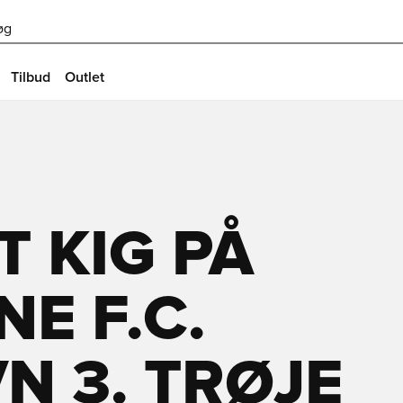
øg
Tilbud
Outlet
T KIG PÅ
E F.C.
 3. TRØJE