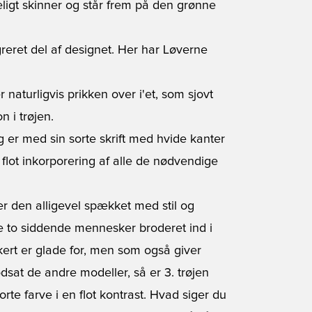
eligt skinner og står frem på den grønne
egreret del af designet. Her har Løverne
 naturligvis prikken over i'et, som sjovt
n i trøjen.
 er med sin sorte skrift med hvide kanter
n flot inkorporering af alle de nødvendige
er den alligevel spækket med stil og
de to siddende mennesker broderet ind i
kert er glade for, men som også giver
dsat de andre modeller, så er 3. trøjen
rte farve i en flot kontrast. Hvad siger du