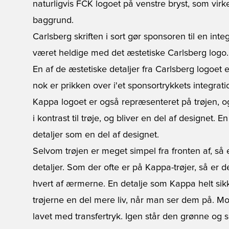
naturligvis FCK logoet på venstre bryst, som virk
baggrund.
Carlsberg skriften i sort gør sponsoren til en int
været heldige med det æstetiske Carlsberg logo.
En af de æstetiske detaljer fra Carlsberg logoet er
nok er prikken over i'et sponsortrykkets integratio
Kappa logoet er også repræsenteret på trøjen, og
i kontrast til trøje, og bliver en del af designet. E
detaljer som en del af designet.
Selvom trøjen er meget simpel fra fronten af, så 
detaljer. Som der ofte er på Kappa-trøjer, så er 
hvert af ærmerne. En detalje som Kappa helt sik
trøjerne en del mere liv, når man ser dem på. Mo
lavet med transfertryk. Igen står den grønne og so