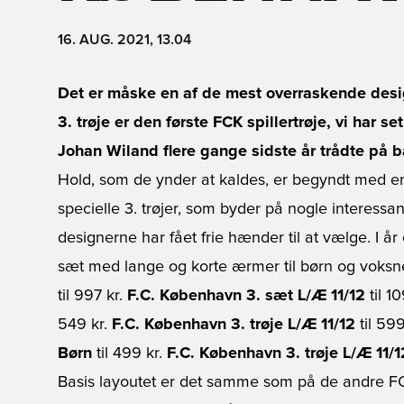
16. AUG. 2021, 13.04
Det er måske en af de mest overraskende desi
3. trøje er den første FCK spillertrøje, vi har
Johan Wiland flere gange sidste år trådte på 
Hold, som de ynder at kaldes, er begyndt med en
specielle 3. trøjer, som byder på nogle interessa
designerne har fået frie hænder til at vælge. I år 
sæt med lange og korte ærmer til børn og voksne
til 997 kr.
F.C. København 3. sæt L/Æ 11/12
til 1
549 kr.
F.C. København 3. trøje L/Æ 11/12
til 599
Børn
til 499 kr.
F.C. København 3. trøje L/Æ 11/
Basis layoutet er det samme som på de andre FCK 