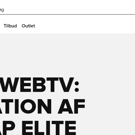
øg
Tilbud
Outlet
 WEBTV:
TION AF
P ELITE