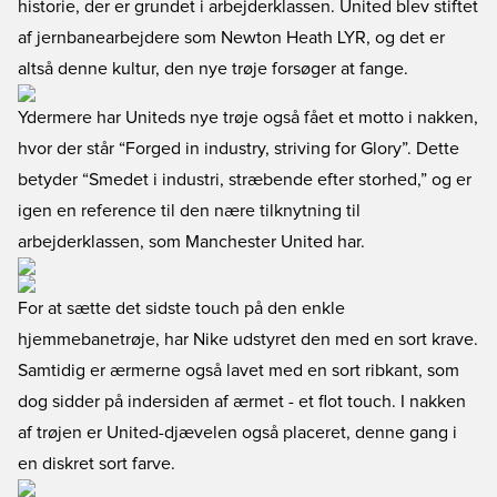
historie, der er grundet i arbejderklassen. United blev stiftet
af jernbanearbejdere som Newton Heath LYR, og det er
altså denne kultur, den nye trøje forsøger at fange.
Ydermere har Uniteds nye trøje også fået et motto i nakken,
hvor der står “Forged in industry, striving for Glory”. Dette
betyder “Smedet i industri, stræbende efter storhed,” og er
igen en reference til den nære tilknytning til
arbejderklassen, som Manchester United har.
For at sætte det sidste touch på den enkle
hjemmebanetrøje, har Nike udstyret den med en sort krave.
Samtidig er ærmerne også lavet med en sort ribkant, som
dog sidder på indersiden af ærmet - et flot touch. I nakken
af trøjen er United-djævelen også placeret, denne gang i
en diskret sort farve.