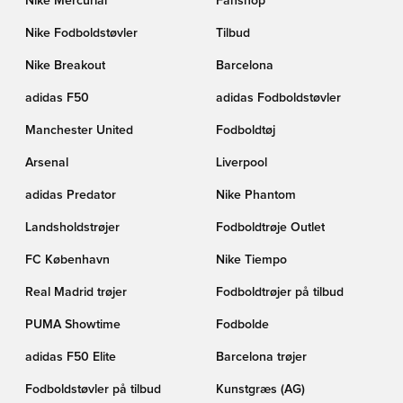
Nike Mercurial
Fanshop
Nike Fodboldstøvler
Tilbud
Nike Breakout
Barcelona
adidas F50
adidas Fodboldstøvler
Manchester United
Fodboldtøj
Arsenal
Liverpool
adidas Predator
Nike Phantom
Landsholdstrøjer
Fodboldtrøje Outlet
FC København
Nike Tiempo
Real Madrid trøjer
Fodboldtrøjer på tilbud
PUMA Showtime
Fodbolde
adidas F50 Elite
Barcelona trøjer
Fodboldstøvler på tilbud
Kunstgræs (AG)